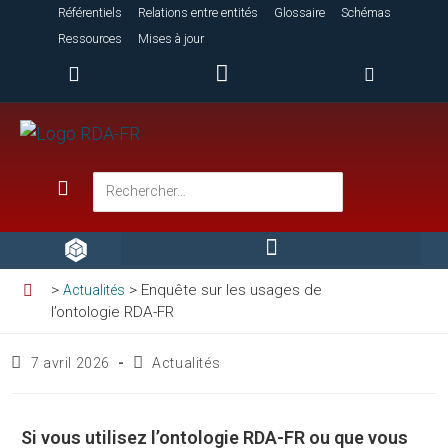
Référentiels
Relations entre entités
Glossaire
Schémas
Ressources
Mises à jour
>
>
Enquête sur les usages de
Actualités
l’ontologie RDA-FR
7 avril 2026
Actualités
Si vous utilisez l’ontologie RDA-FR ou que vous