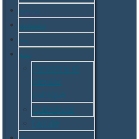
Expression
Manifestation
Item
Agent
Personne et
Identité
publique
Collectivité
Famille