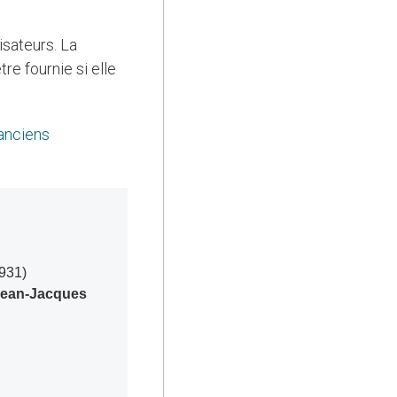
isateurs. La
re fournie si elle
anciens
1931)
 Jean-Jacques