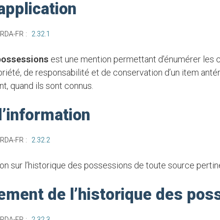
pplication
 RDA-FR :
2.32.1
 possessions
est une mention permettant d’énumérer les
riété, de responsabilité et de conservation d’un item anté
nt, quand ils sont connus.
’information
 RDA-FR :
2.32.2
ion sur l’historique des possessions de toute source pertin
ement de l’historique des pos
 RDA-FR :
2.32.3