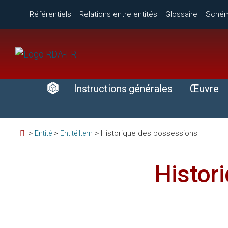
Référentiels
Relations entre entités
Glossaire
Sché
Instructions générales
Œuvre
>
>
>
Historique des possessions
Entité
Entité Item
Histor