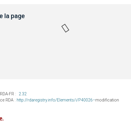
 la page
 RDA-FR :
2.32
nce RDA :
http://rdaregistry.info/Elements/i/P40026–
modification
e.