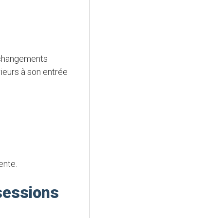
 changements
rieurs à son entrée
ente.
sessions