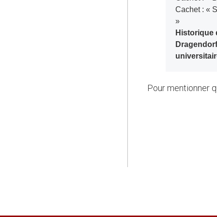
Cachet : « 
»
Historique
Dragendorff
universitai
Pour mentionner q