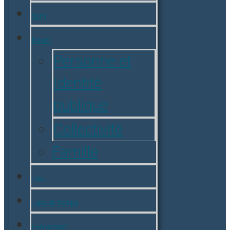
Item
Agent
Personne et
Identité
publique
Collectivité
Famille
Lieu
Laps de temps
Événement