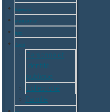
Expression
Manifestation
Item
Agent
Personne et
Identité
publique
Collectivité
Famille