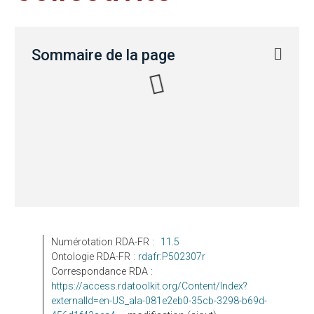
Sommaire de la page
Numérotation RDA-FR :
11.5
Ontologie RDA-FR :
rdafr:P
502307r
Correspondance RDA :
https://access.rdatoolkit.org/Content/Index?
externalId=en-US_ala-081e2eb0-35cb-3298-b69d-