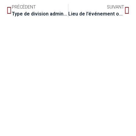
PRÉCÉDENT
SUIVANT
Type de division administrative ou juridictionnelle
Lieu de l’événement où un groupe occasionnel s’est réuni