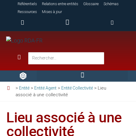
Référentiels
Relations entre entités
Glossaire
Schémas
Ressources
Mises à jour
>
>
>
>
Lieu
Entité
Entité Agent
Entité Collectivité
associé à une collectivité
Lieu associé à une
collectivité