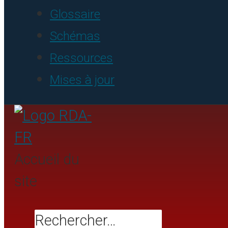
Glossaire
Schémas
Ressources
Mises à jour
Accueil du
site
Rechercher…