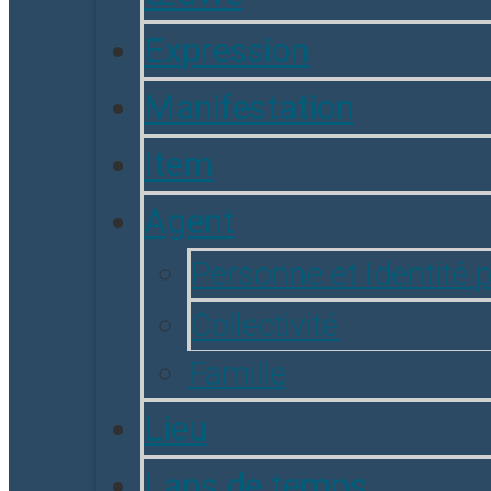
Expression
Manifestation
Item
Agent
Personne et Identité 
Collectivité
Famille
Lieu
Laps de temps