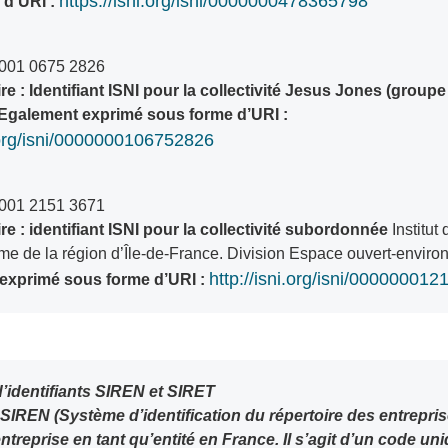
https://isni.org/isni/0000000478365798
 d’URI :
0001 0675 2826
 : Identifiant ISNI pour la collectivité Jesus Jones (groupe
 . Egalement exprimé sous forme d’URI :
i.org/isni/0000000106752826
0001 2151 3671
 : identifiant ISNI pour la collectivité subordonnée
Institu
sme de la région d’Île-de-France. Division Espace ouvert-envir
http://isni.org/isni/00000001
exprimé sous forme d’URI :
d’identifiants SIREN et SIRET
IREN (Système d’identification du répertoire des entreprise
’entreprise en tant qu’entité en France. Il s’agit d’un code un