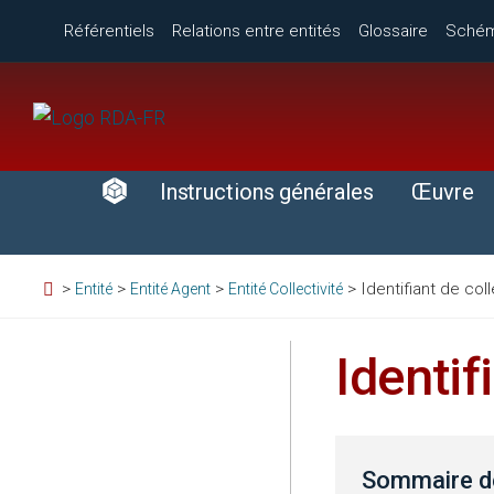
Référentiels
Relations entre entités
Glossaire
Sché
Instructions générales
Œuvre
>
>
>
>
Identifiant de coll
Entité
Entité Agent
Entité Collectivité
Identif
Sommaire de