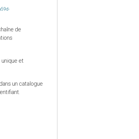
a59d-
 chaîne de
tions
ntifiant.