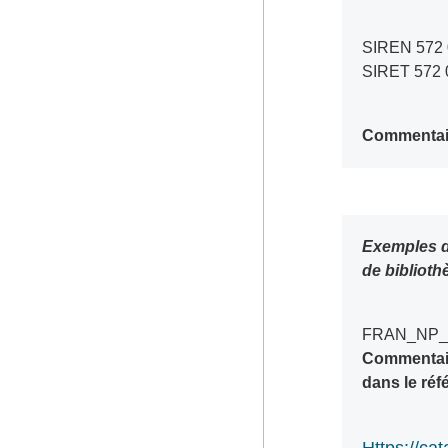
SIREN 572
SIRET 572 
Commentai
Exemples de numéros de notices d’autorité dans des catalogues et bases de données
de biblioth
FRAN_NP_
Commentaire
dans le réf