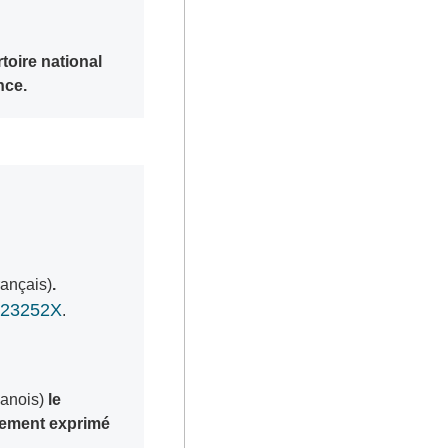
oire national
nce.
rançais)
.
1323252X
.
danois)
le
lement exprimé