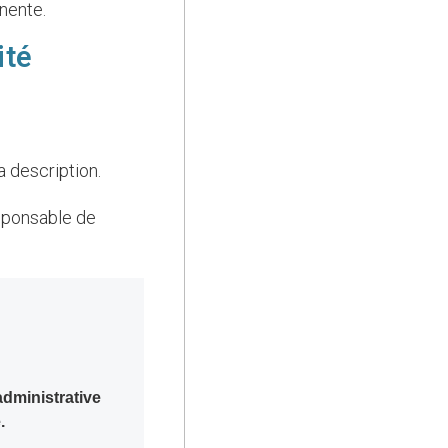
inente.
ité
a description.
administrative
.