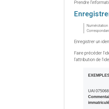
Prendre l’informat
Enregistre
Numérotation
Correspondanc
Enregistrer un id
Faire précéder l’identifiant du nom ou d’une identification de l’agence, etc. responsable de
l’attribution de l’ide
EXEMPLE
UAI 07506
Commentaire
immatriculé