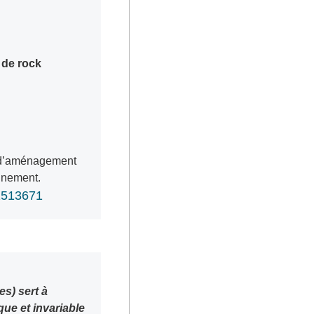
 de rock
t d’aménagement
onnement.
21513671
s) sert à
ique et invariable