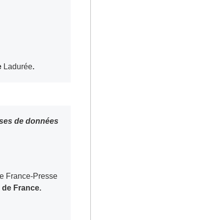
e
Ladurée
.
e France-Presse
s de France.