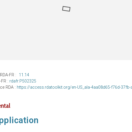
 RDA-FR :
11.14
A-FR :
rdafr:P502325
nce RDA :
https://access.rdatoolkit.org/en-US_ala-4aa08d65-f76d-37fb
ntal
pplication