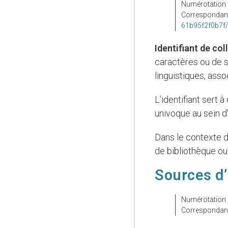
Numérotation
Corresponda
61b95f2f0b7f
identifiant de col
caractères ou de 
linguistiques, asso
L’identifiant sert à distinguer une collectivité d’autres collectivités. Il doit être unique et
univoque au sein d
Dans le contexte d’une application donnée, le numéro d’une notice d’autorité dans un catalogue
de bibliothèque ou
Sources d’
Numérotation
Correspondan