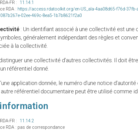
 RDA-FR :
11.14.1
nce RDA :
https://access.rdatoolkit.org/en-US_ala-4aa08d65-f76d-37fb-
/087b267e-02ee-469c-8ea5-1b7b8621f2a0
lectivité
: Un identifiant associé à une collectivité est une
symboles, généralement indépendant des règles et conven
ciée à la collectivité.
’un référentiel donné.
 autre référentiel documentaire peut être utilisé comme ide
information
 RDA-FR :
11.14.2
ce RDA : pas de correspondance