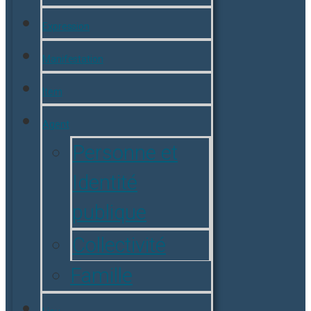
Expression
Manifestation
Item
Agent
Personne et
Identité
publique
Collectivité
Famille