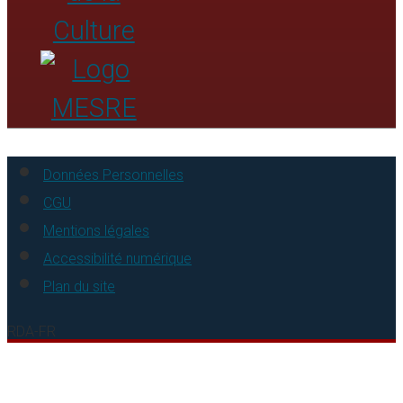
Annexes. 1 Les collectivités au fil du temps –
établissement d’instances de regroupement
Annexes. 2 Organisations fictives
Bibliographie
Collectivités – Index
Données Personnelles
CGU
Mentions légales
Accessibilité numérique
Plan du site
RDA-FR