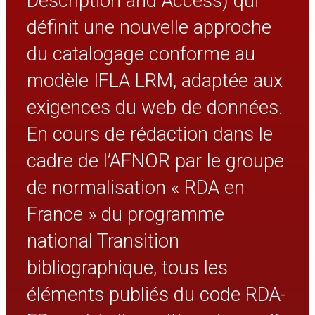
Description and Access) qui
occasionnel s’est réuni
définit une nouvelle approche
Nombre associé à une collectivité
Date associée à une collectivité
du catalogage conforme au
Date de fondation
Date de cessation
modèle IFLA LRM, adaptée aux
Période d’activité d’une collectivité
Date de changement de nom d’une
exigences du web de données.
collectivité
Date de l’événement au cours duquel un
En cours de rédaction dans le
groupe occasionnel s’est réuni
Autre désignation associée à une collectivité
cadre de l’AFNOR par le groupe
Collectivité associée à une autre collectivité
Langue d’une collectivité
de normalisation « RDA en
Adresse d’une collectivité
Domaine d’activité d’une collectivité
France » du programme
Historique d’une collectivité
Identifiant de collectivité
national Transition
Construction des points d’accès représentant
des collectivités
bibliographique, tous les
Point d’accès autorisé représentant une
collectivité
éléments publiés du code RDA-
Point d’accès autorisé de
collectivités subordonnées