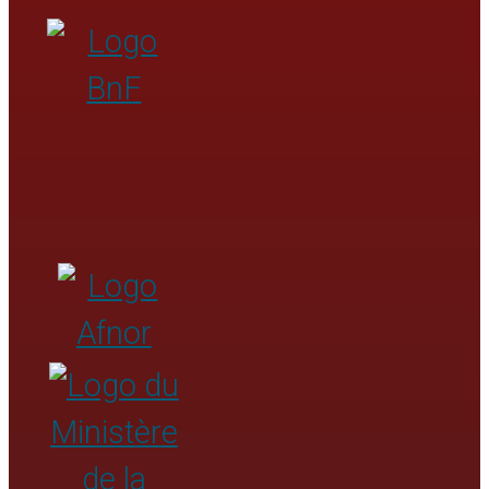
collectivités territoriales du monde
ancien
Éléments additionnels dans les points
d’accès autorisés représentant des
collectivités
Élément additionnel Type de
collectivité
Élément additionnel Type de
division administrative ou
juridictionnelle
Élément additionnel Lieu associé
à une collectivité
Élément additionnel Nombre
associé à une collectivité
Élément additionnel Date
associée à une collectivité
Élément additionnel Autre
désignation
Élément additionnel Collectivité
associée à une autre collectivité
Point d’accès autorisé supplémentaire
représentant une collectivité
Variantes de points d’accès représentant
une collectivité