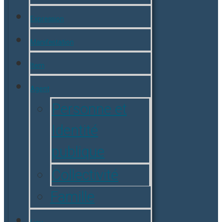
Expression
Manifestation
Item
Agent
Personne et
Identité
publique
Collectivité
Famille