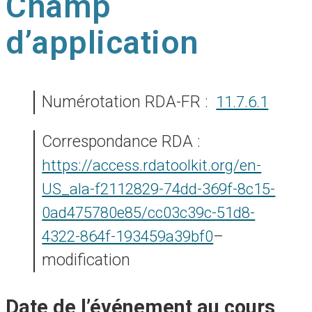
Champ
d’application
Numérotation RDA-FR :
11.7.6.1
Correspondance RDA :
https://access.rdatoolkit.org/en-
US_ala-f2112829-74dd-369f-8c15-
0ad475780e85/cc03c39c-51d8-
4322-864f-193459a39bf0
–
modification
date de l’événement au cours