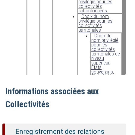
privilégié pour les
collectivités
subordonnées
Choix du nom
privilégié pour les
collectivités
territoriales
Choix du
nom privilégié
pour les
collectivités
territoriales de
niveau
supérieur,
États
souverains,
États fédéraux,
confédéraux,
etc.
Informations associées aux
Choix du
nom privilégié
pour les
Collectivités
divisions
administratives
des États
souverains (les
États
confédérés ou
Enregistrement des relations
fédérés)