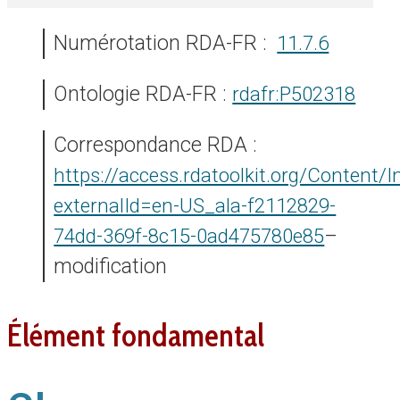
Numérotation RDA-FR :
11.7.6
Ontologie RDA-FR :
rdafr:P502318
Correspondance RDA :
https://access.rdatoolkit.org/Content/I
externalId=en-US_ala-f2112829-
74dd-369f-8c15-0ad475780e85
–
modification
élément fondamental