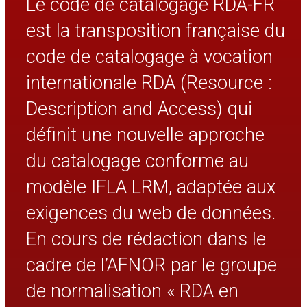
Le code de catalogage RDA-FR
privilégié et du nom privilégié
supplémentaire d’une collectivité et de
leur enregistrement
est la transposition française du
Variante de nom de collectivité
code de catalogage à vocation
Type de collectivité
Type de division administrative ou
internationale RDA (Resource :
juridictionnelle
Lieu associé à une collectivité
Description and Access) qui
Lieu de l’événement où un groupe
occasionnel s’est réuni
définit une nouvelle approche
Nombre associé à une collectivité
Date associée à une collectivité
du catalogage conforme au
Date de fondation
Date de cessation
modèle IFLA LRM, adaptée aux
Période d’activité d’une collectivité
Date de changement de nom d’une
exigences du web de données.
collectivité
Date de l’événement au cours duquel un
En cours de rédaction dans le
groupe occasionnel s’est réuni
Autre désignation associée à une collectivité
cadre de l’AFNOR par le groupe
Collectivité associée à une autre collectivité
Langue d’une collectivité
de normalisation « RDA en
Adresse d’une collectivité