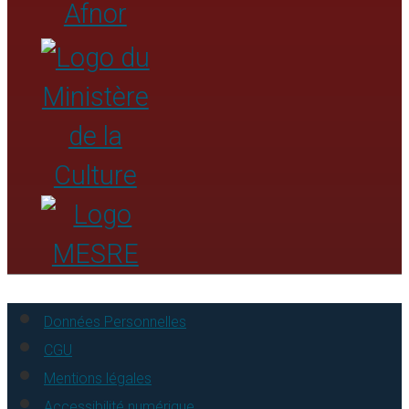
désignation
Élément additionnel Collectivité
associée à une autre collectivité
Point d’accès autorisé supplémentaire
représentant une collectivité
Variantes de points d’accès représentant
une collectivité
Annexes. 1 Les collectivités au fil du temps –
établissement d’instances de regroupement
Annexes. 2 Organisations fictives
Bibliographie
Collectivités – Index
Données Personnelles
CGU
Mentions légales
Accessibilité numérique