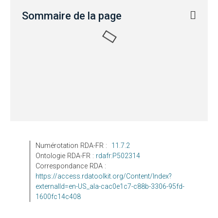
Sommaire de la page
Numérotation RDA-FR :
11.7.2
Ontologie RDA-FR :
rdafr:P502314
Correspondance RDA :
https://access.rdatoolkit.org/Content/Index?
externalId=en-US_ala-cac0e1c7-c88b-3306-95fd-
1600fc14c408