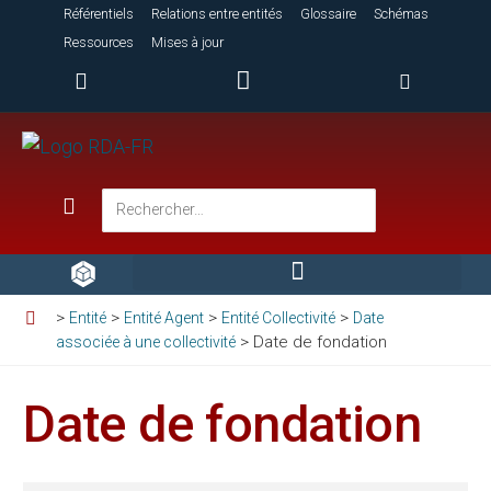
Référentiels
Relations entre entités
Glossaire
Schémas
Ressources
Mises à jour
>
>
>
>
Entité
Entité Agent
Entité Collectivité
Date
>
Date de fondation
associée à une collectivité
Date de fondation