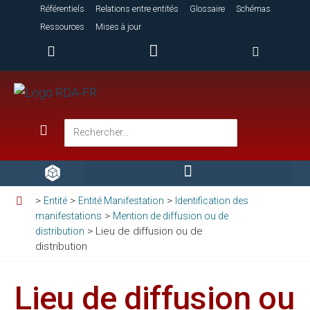
Référentiels
Relations entre entités
Glossaire
Schémas
Ressources
Mises à jour
>
>
>
Entité
Entité Manifestation
Identification des
>
manifestations
Mention de diffusion ou de
>
Lieu de diffusion ou de
distribution
distribution
Lieu de diffusion ou