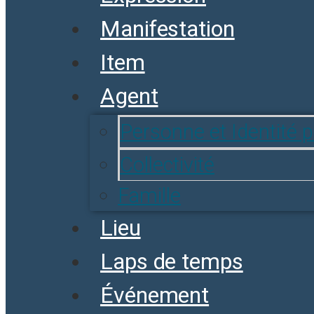
Manifestation
Item
Agent
Personne et Identité 
Collectivité
Famille
Lieu
Laps de temps
Événement