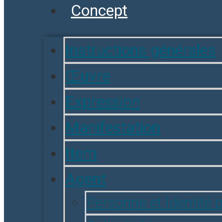
Concept
Instructions générales
Œuvre
Expression
Manifestation
Item
Agent
Personne et Identité 