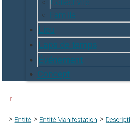
Collectivité
Famille
Lieu
Laps de temps
Événement
Concept
>
>
>
Entité
Entité Manifestation
Descript