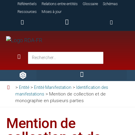
Référentiels
Relations entre entités
Glossaire
Schémas
Ressources
Mises à jour
>
>
>
Entité
Entité Manifestation
Identification des
>
Mention de collection et de
manifestations
monographie en plusieurs parties
Mention de