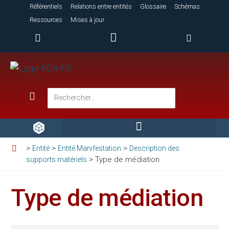
Référentiels
Relations entre entités
Glossaire
Schémas
Ressources
Mises à jour
>
>
>
Entité
Entité Manifestation
Description des
>
Type de médiation
supports matériels
Type de médiation