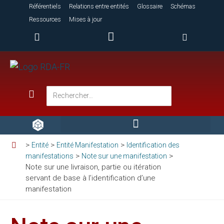
Référentiels
Relations entre entités
Glossaire
Schémas
Ressources
Mises à jour
>
>
>
Entité
Entité Manifestation
Identification des
>
>
manifestations
Note sur une manifestation
Note sur une livraison, partie ou itération
servant de base à l’identification d’une
manifestation