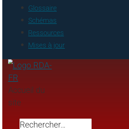
Glossaire
Schémas
Ressources
Mises à jour
Accueil du
site
Rechercher…