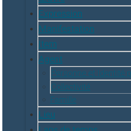
Expression
Manifestation
Item
Agent
Personne et Identité 
Collectivité
Famille
Lieu
Laps de temps