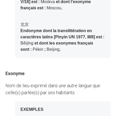
V/18] est :
Moskva
et dont l’exonyme
français est :
Moscou
.
北京
Endonyme dont la translittération en
caractères latins [Pinyin UN 1977, III/8] est :
Běijīng
et dont les exonymes français
sont :
Pékin
;
Beijing
.
Exonyme
Nom de lieu exprimé dans une autre langue que
celle(s) parlée(s) par ses habitants.
EXEMPLES