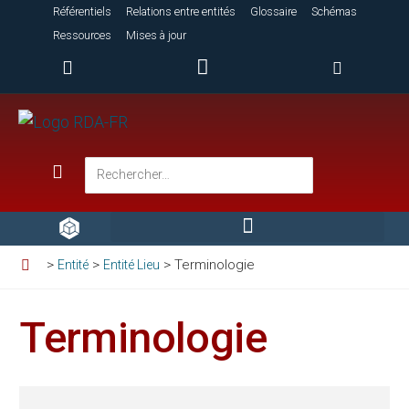
Référentiels
Relations entre entités
Glossaire
Schémas
Ressources
Mises à jour
>
>
>
Terminologie
Entité
Entité Lieu
Terminologie