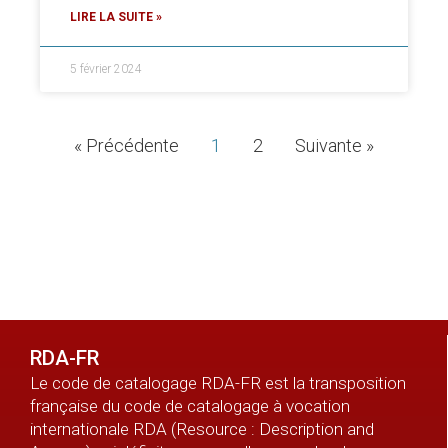
LIRE LA SUITE »
5 février 2024
« Précédente
1
2
Suivante »
RDA-FR
Le code de catalogage RDA-FR est la transposition
française du code de catalogage à vocation
internationale RDA (Resource : Description and