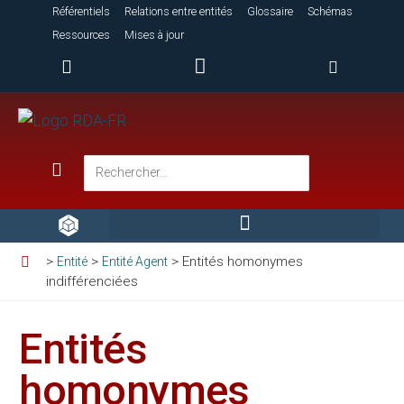
Référentiels
Relations entre entités
Glossaire
Schémas
Ressources
Mises à jour
>
>
>
Entités homonymes
Entité
Entité Agent
indifférenciées
Entités
homonymes