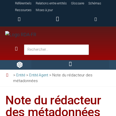
Référentiels
Relations entre entités
Glossaire
Schémas
Ressources
Mises à jour
>
>
>
Note du rédacteur des
Entité
Entité Agent
métadonnées
Note du rédacteur
des métadonnées