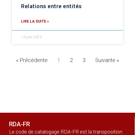
Relations entre entités
LIRE LA SUITE »
13 juin 2023
« Précédente
1
2
3
Suivante »
RDA-FR
Le code de catalogage RDA-FR est la transposition