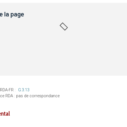
 la page
 RDA-FR :
G.3.13
nce RDA : pas de correspondance
ntal