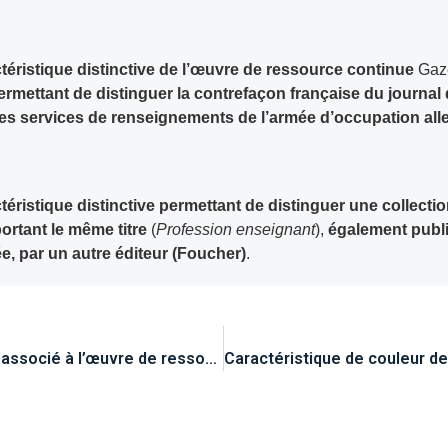
n
téristique distinctive de l’œuvre de ressource continue
Gaz
rmettant de distinguer la contrefaçon française du journal
 les services de renseignements de l’armée d’occupation al
téristique distinctive permettant de distinguer une collecti
portant le même titre
(
Profession enseignant
),
également publié
, par un autre éditeur (Foucher)
.
Mention du pays associé à l’œuvre de ressource continue