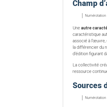
Champ d’a
Numérotation
Une
autre caracté
caractéristique aut
associé à l’œuvre,
la différencier du
d’édition figurant 
La collectivité créatrice de l’agrégat est également une autre caractéristique de l’œuvre de
ressource continue 
Sources d
Numérotation