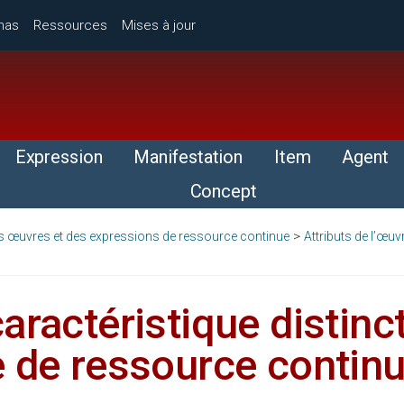
mas
Ressources
Mises à jour
Expression
Manifestation
Item
Agent
Concept
>
des œuvres et des expressions de ressource continue
Attributs de l’œu
aractéristique distinc
e de ressource contin