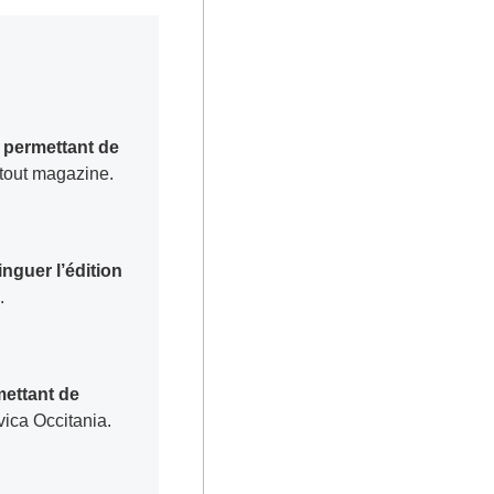
) permettant de
tout magazine.
inguer l’édition
.
mettant de
vica Occitania.