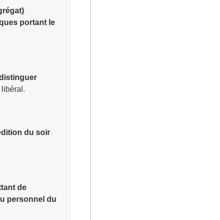
grégat)
ques portant le
 distinguer
libéral.
dition du soir
ttant de
 au personnel du