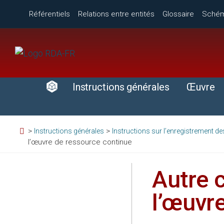
Référentiels
Relations entre entités
Glossaire
Sché
Instructions générales
Œuvre
>
>
Instructions générales
Instructions sur l’enregistrement 
l’œuvre de ressource continue
Autre c
l’œuvr