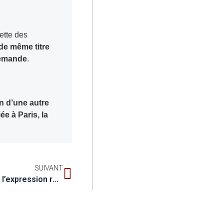
ette des
 de même titre
lemande
.
on d’une autre
e à Paris, la
SUIVANT
Caractéristique de couleur de l’expression représentative de l’œuvre de ressource continue