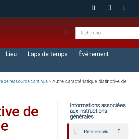
Lieu
Laps de temps
Événement
>
Autre caractéristique distinctive de
vre de ressource continue
Informations associées
tive de
aux instructions
générales
ue
Référentiels