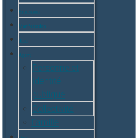
Expression
Manifestation
Item
Agent
Personne et
Identité
publique
Collectivité
Famille