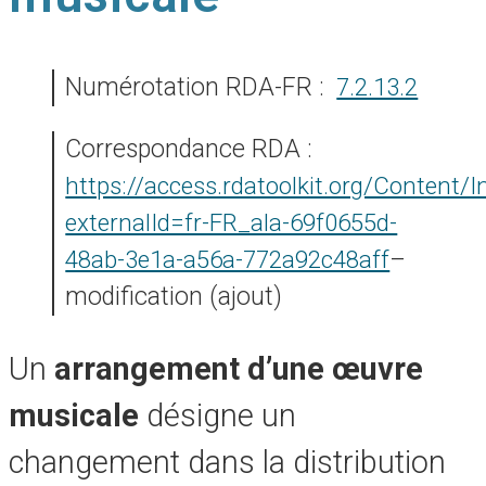
Numérotation RDA-FR :
7.2.13.2
Correspondance RDA :
https://access.rdatoolkit.org/Content/I
externalId=fr-FR_ala-69f0655d-
48ab-3e1a-a56a-772a92c48aff
–
modification (ajout)
Un
arrangement d’une œuvre
musicale
désigne un
changement dans la distribution