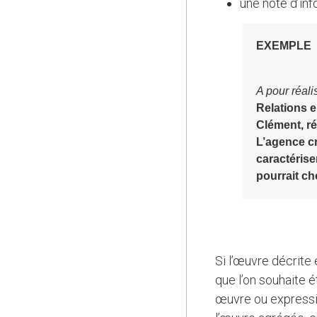
une note d’inf
EXEMPLE
A pour réal
Relations e
Clément, ré
L’agence c
caractériser
pourrait ch
Si l’œuvre décrite
que l’on souhaite é
œuvre ou expressio