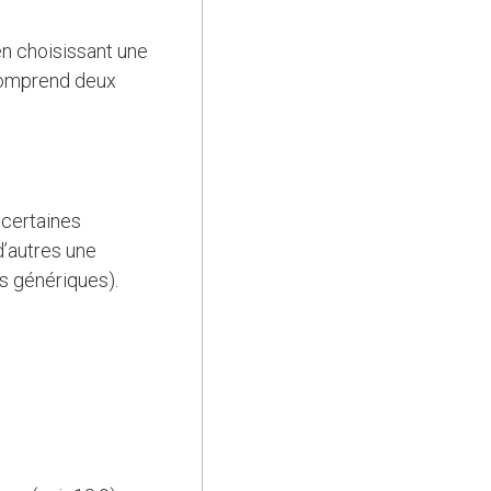
en choisissant une
 comprend deux
 certaines
d’autres une
ns génériques).