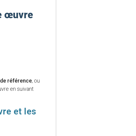
ne œuvre
de référence
, ou
uvre en suivant
re et les