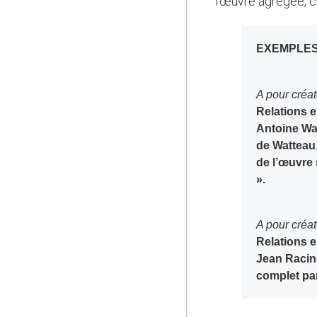
l’œuvre agrégée, c
EXEMPLE
A pour créa
Relations e
Antoine Wa
de Watteau
de l’œuvre 
».
A pour cré
Relations e
Jean Racine
complet par