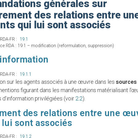
dations générales sur
trement des relations entre u
ents qui lui sont associés
 RDA-FR :
19.1
ce RDA : 19.1 – modification (reformulation, suppression)
information
 RDA-FR :
19.1.1
tion sur les agents associés à une œuvre dans les
sources 
mentions figurant dans les manifestations matérialisant l’œ
 d’information privilégiées (voir
2.2
).
ment des relations entre une œuv
 lui sont associés
 RDA-FR :
19.1.2