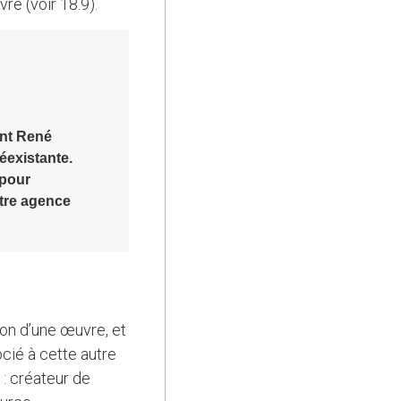
re (voir 18.9).
ant René
réexistante.
 pour
autre agence
ion d’une œuvre, et
ocié à cette autre
) : créateur de