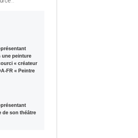
ource…
représentant
 une peinture
courci « créateur
RDA-FR « Peintre
représentant
e de son théâtre