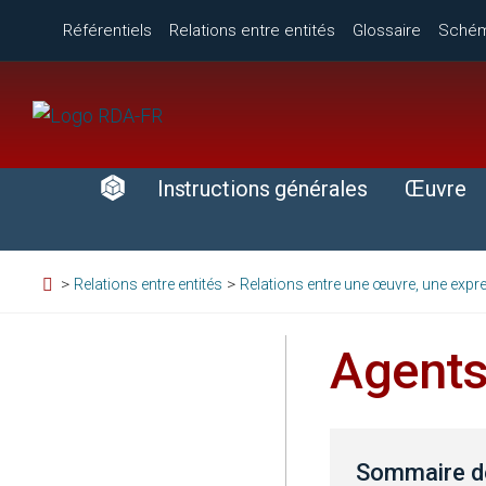
Référentiels
Relations entre entités
Glossaire
Sché
Instructions générales
Œuvre
>
>
Relations entre entités
Relations entre une œuvre, une expre
Agents
Sommaire de