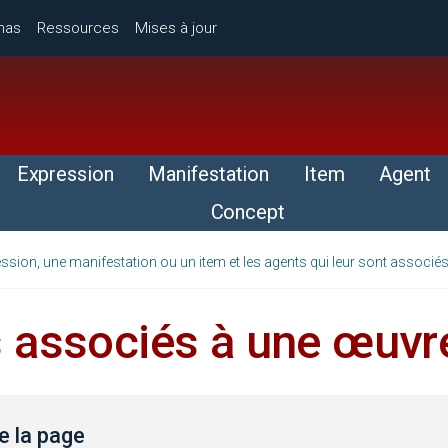
mas
Ressources
Mises à jour
Expression
Manifestation
Item
Agent
Concept
ssion, une manifestation ou un item et les agents qui leur sont associé
 associés à une œuvr
 la page